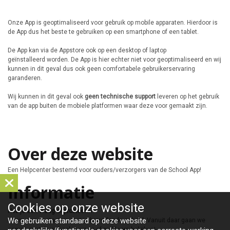
Onze App is geoptimaliseerd voor gebruik op mobile apparaten. Hierdoor is
de App dus het beste te gebruiken op een smartphone of een tablet.
De App kan via de Appstore ook op een desktop of laptop
geïnstalleerd worden. De App is hier echter niet voor geoptimaliseerd en wij
kunnen in dit geval dus ook geen comfortabele gebruikerservaring
garanderen.
Wij kunnen in dit geval ook
geen technische support
leveren op het gebruik
van de app buiten de mobiele platformen waar deze voor gemaakt zijn.
Over deze website
Een Helpcenter bestemd voor ouders/verzorgers van de School App!
Informatie
Cookies op
onze website
Heb je een vraag of probleem?
We gebruiken standaard op deze website
Neem dan contact op met je betreffende school. Vanuit daar gaan we
samen met de school je vraag of probleem bekijken!