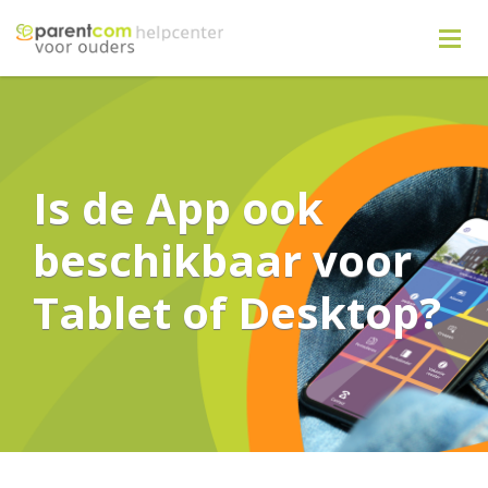
Is de App ook
beschikbaar voor
Tablet of Desktop?