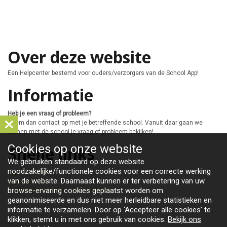
Over deze website
Een Helpcenter bestemd voor ouders/verzorgers van de School App!
Informatie
Heb je een vraag of probleem?
Neem dan contact op met je betreffende school. Vanuit daar gaan we
samen met de school je vraag of probleem bekijken!
Cookies op
onze website
Snelle links
We gebruiken standaard op deze website
noodzakelijke/functionele cookies voor een correcte werking
App downloaden
van de website. Daarnaast kunnen er ter verbetering van uw
App installeren
browse-ervaring cookies geplaatst worden om
Problemen ontvangen van berichten
geanonimiseerde en dus niet meer herleidbare statistieken en
informatie te verzamelen. Door op ‘Accepteer alle cookies’ te
klikken, stemt u in met ons gebruik van cookies.
Bekijk ons